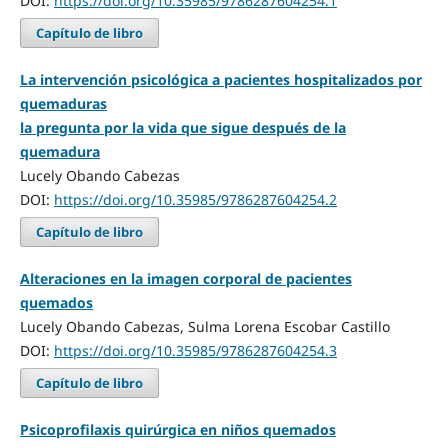
DOI:
https://doi.org/10.35985/9786287604254.1
Capítulo de libro
La intervención psicológica a pacientes hospitalizados por
quemaduras
la pregunta por la vida que sigue después de la
quemadura
Lucely Obando Cabezas
DOI:
https://doi.org/10.35985/9786287604254.2
Capítulo de libro
Alteraciones en la imagen corporal de pacientes
quemados
Lucely Obando Cabezas, Sulma Lorena Escobar Castillo
DOI:
https://doi.org/10.35985/9786287604254.3
Capítulo de libro
Psicoprofilaxis quirúrgica en niños quemados