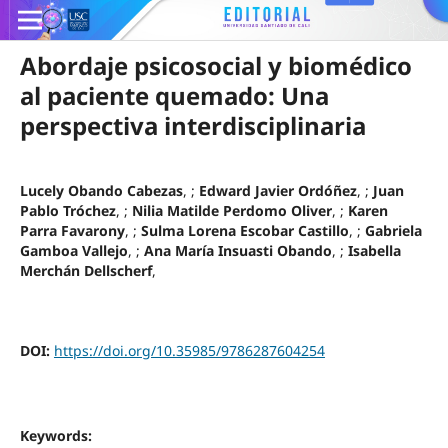
Abordaje psicosocial y biomédico
al paciente quemado: Una
perspectiva interdisciplinaria
Lucely Obando Cabezas
, ;
Edward Javier Ordóñez
, ;
Juan
Pablo Tróchez
, ;
Nilia Matilde Perdomo Oliver
, ;
Karen
Parra Favarony
, ;
Sulma Lorena Escobar Castillo
, ;
Gabriela
Gamboa Vallejo
, ;
Ana María Insuasti Obando
, ;
Isabella
Merchán Dellscherf
,
DOI:
https://doi.org/10.35985/9786287604254
Keywords: