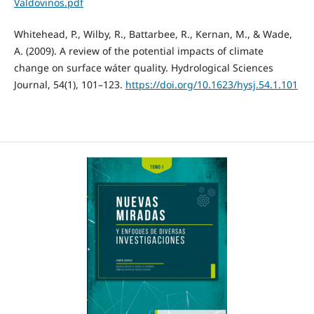
Valdovinos.pdf
Whitehead, P., Wilby, R., Battarbee, R., Kernan, M., & Wade,
A. (2009). A review of the potential impacts of climate
change on surface wáter quality. Hydrological Sciences
Journal, 54(1), 101–123.
https://doi.org/10.1623/hysj.54.1.101