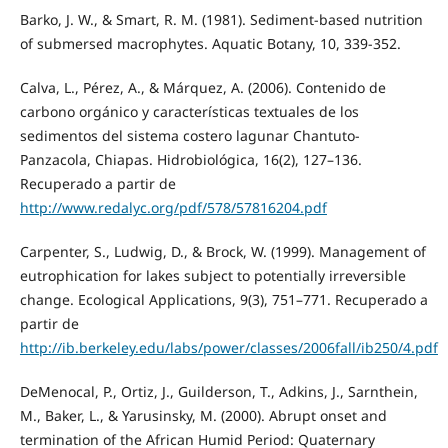
Barko, J. W., & Smart, R. M. (1981). Sediment-based nutrition
of submersed macrophytes. Aquatic Botany, 10, 339-352.
Calva, L., Pérez, A., & Márquez, A. (2006). Contenido de
carbono orgánico y características textuales de los
sedimentos del sistema costero lagunar Chantuto-
Panzacola, Chiapas. Hidrobiológica, 16(2), 127–136.
Recuperado a partir de
http://www.redalyc.org/pdf/578/57816204.pdf
Carpenter, S., Ludwig, D., & Brock, W. (1999). Management of
eutrophication for lakes subject to potentially irreversible
change. Ecological Applications, 9(3), 751–771. Recuperado a
partir de
http://ib.berkeley.edu/labs/power/classes/2006fall/ib250/4.pdf
DeMenocal, P., Ortiz, J., Guilderson, T., Adkins, J., Sarnthein,
M., Baker, L., & Yarusinsky, M. (2000). Abrupt onset and
termination of the African Humid Period: Quaternary