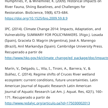
Humphries, P., & Winemiller, K. (2009). Historical Impacts on
River Fauna, Shiing Baselines, and Challenges for
Restoration. BioScience, 59(8), 673–684.
https://doi.org/10.1525/bio.2009.59.8.9
IPC. (2014). Climate Change 2014: Impacts, Adaptation, and
Vulnerability. SUMMARY FOR POLICYMAKERS. Iñigo J. Losada
(Spain), Graciela O. Magrin (Argentina), José A. Marengo
(Brazil), Anil Markandya (Spain). Cambridge University Press.
Recuperado a partir de
http://www.hko.gov.hk/climate_change/ed_package/doc/impacts
Marín, V., Delgado, L., Vila, I., Tironi, A., Barrera, V., &
Ibáñez, C. (2014). Regime shifts of Cruces River wetland
ecosystem: current conditions, future uncertainties. Latin
American Journal of Aquatic Research Latin American
Journal of Aquatic Research Lat Am. J. Aquat. Res, 42(1), 160–
171. Recuperado a partir de
http://www.redalyc.org/articulo.oa?id=175030002013