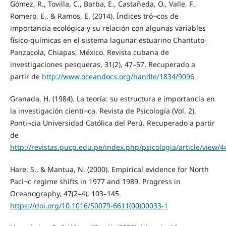
Gómez, R., Tovilla, C., Barba, E., Castañeda, O., Valle, F.,
Romero, E., & Ramos, E. (2014). Índices tró¬cos de
importancia ecológica y su relación con algunas variables
físico-químicas en el sistema lagunar estuarino Chantuto-
Panzacola, Chiapas, México. Revista cubana de
investigaciones pesqueras, 31(2), 47–57. Recuperado a
partir de
http://www.oceandocs.org/handle/1834/9096
Granada, H. (1984). La teoría: su estructura e importancia en
la investigación cientí¬ca. Revista de Psicología (Vol. 2).
Ponti¬cia Universidad Católica del Perú. Recuperado a partir
de
http://revistas.pucp.edu.pe/index.php/psicologia/article/view/
Hare, S., & Mantua, N. (2000). Empirical evidence for North
Paci¬c regime shifts in 1977 and 1989. Progress in
Oceanography, 47(2–4), 103–145.
https://doi.org/10.1016/S0079-6611(00)00033-1