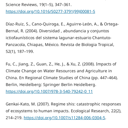
Science Reviews, 19(1–5), 347–361.
https://doi.org/10.1016/S0277-3791(99)00081-5
Díaz-Ruiz, S., Cano-Quiroga, E., Aguirre-León, A., & Ortega-
Bernal, R. (2004). Diversidad , abundancia y conjuntos
ictiofaunísticos del sistema lagunar-estuario Chantuto-
Panzacola, Chiapas, México. Revista de Biologia Tropical,
52(1), 187–199.
Fu, C., Jiang, Z., Guan, Z., He, J., & Xu, Z. (2008). Impacts of
Climate Change on Water Resources and Agriculture in
China. En Regional Climate Studies of China (pp. 447–464).
Berlin, Heidelberg: Springer Berlin Heidelberg.
https://doi.org/10.1007/978-3-540-79242-0_11
Genkai-Kato, M. (2007). Regime shis: catastrophic responses
of ecosystems to human impacts. Ecological Research, 22(2),
214–219.
https://doi.org/10.1007/s11284-006-0304-5
.