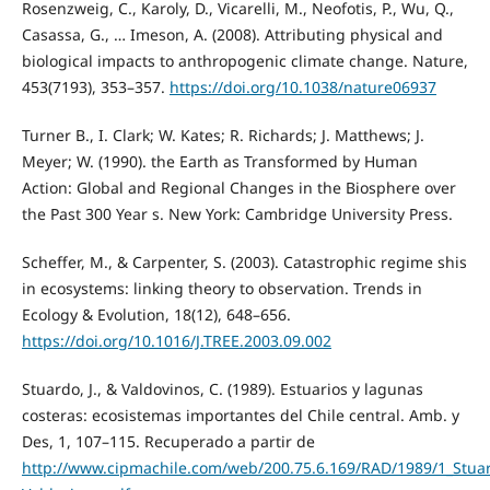
Rosenzweig, C., Karoly, D., Vicarelli, M., Neofotis, P., Wu, Q.,
Casassa, G., … Imeson, A. (2008). Attributing physical and
biological impacts to anthropogenic climate change. Nature,
453(7193), 353–357.
https://doi.org/10.1038/nature06937
Turner B., I. Clark; W. Kates; R. Richards; J. Matthews; J.
Meyer; W. (1990). the Earth as Transformed by Human
Action: Global and Regional Changes in the Biosphere over
the Past 300 Year s. New York: Cambridge University Press.
Scheffer, M., & Carpenter, S. (2003). Catastrophic regime shis
in ecosystems: linking theory to observation. Trends in
Ecology & Evolution, 18(12), 648–656.
https://doi.org/10.1016/J.TREE.2003.09.002
Stuardo, J., & Valdovinos, C. (1989). Estuarios y lagunas
costeras: ecosistemas importantes del Chile central. Amb. y
Des, 1, 107–115. Recuperado a partir de
http://www.cipmachile.com/web/200.75.6.169/RAD/1989/1_Stua