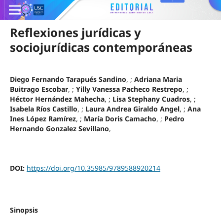
Reflexiones jurídicas y
sociojurídicas contemporáneas
Diego Fernando Tarapués Sandino
, ;
Adriana Maria
Buitrago Escobar
, ;
Yilly Vanessa Pacheco Restrepo
, ;
Héctor Hernández Mahecha
, ;
Lisa Stephany Cuadros
, ;
Isabela Ríos Castillo
, ;
Laura Andrea Giraldo Angel
, ;
Ana
Ines López Ramírez
, ;
María Doris Camacho
, ;
Pedro
Hernando Gonzalez Sevillano
,
DOI:
https://doi.org/10.35985/9789588920214
Sinopsis