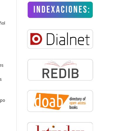
ñol
es
s
ipo