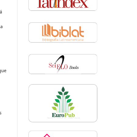
tá
ca
 que
s